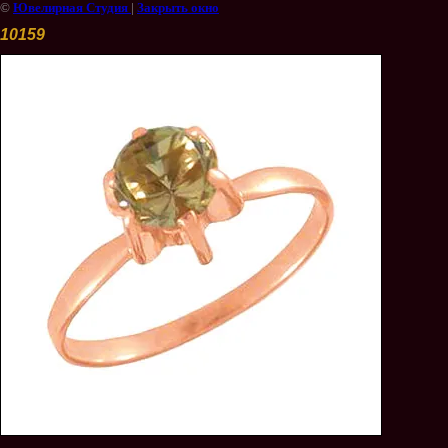
©
Ювелирная Студия
|
Закрыть окно
10159